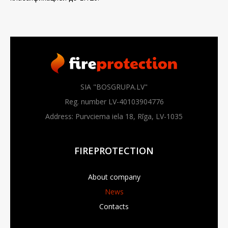
SIA "BOSGRUPA.LV"
Reg. number LV-40103904776
Address: Purvciema iela 18, Rīga, LV-1035
FIREPROTECTION
About company
News
Contacts