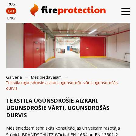
RUS
LAT
ENG
Galvenā
Mēs piedāvājam
Tekstila ugunsdrošie aizkari, ugunsdrošie vārti, ugunsdrošās
durvis
TEKSTILA UGUNSDROŠIE AIZKARI,
UGUNSDROŠIE VĀRTI, UGUNSDROŠĀS
DURVIS
Mēs sniedzam tehniskās konsultācijas un veicam ražotāja
Stöbich BRANDSCHUTZ (Vācija) EN-1634 un EN 13501-2