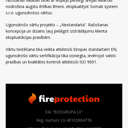
ražošanas vadības bloki ar iespēju pieslēgt ārējās iekārtas
nodrošina augstu ērtības līmeni, ekspluatējot Somati system
s.r.o. ugunsdrošos vārtus.
Ugunsdrošo vārtu projekts – „Nestandarta”. Ražošanas
koncepcija un dizains ļauj pielāgot izstrādājumu klienta
ekspluatācijas prasībām.
Vārtu testēšana tika veikta atbilstoši Eiropas standartam EN,
ugunsdrošo vārtu sertifikācija tika izsniegta, ievērojot valsts
prasības un kvalitātes kontroli atbilstoši ISO 9001.
SIA "BOSGRUPA.LV"
Reģ. numurs LV-40103904776