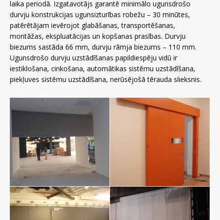
laika periodā. Izgatavotājs garantē minimālo ugunsdrošo
durvju konstrukcijas ugunsizturības robežu – 30 minūtes,
patērētājam ievērojot glabāšanas, transportēšanas,
montāžas, ekspluatācijas un kopšanas prasības. Durvju
biezums sastāda 66 mm, durvju rāmja biezums – 110 mm.
Ugunsdrošo durvju uzstādīšanas papildiespēju vidū ir
iestiklošana, cinkošana, automātikas sistēmu uzstādīšana,
piekļuves sistēmu uzstādīšana, nerūsējošā tērauda slieksnis.