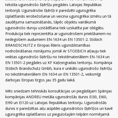
tekstila ugunsdrošo šķēršļu piegādes Latvijas Republikas
teritorijā. Ugunsdrošie šķēršļi ir paredzēti ugunsgrēka
izplatīšanās ierobežošanai un veicina ugunsgrēka izmēru un tā
zaudējuma samazināšanās, tāpēc objektu vairākumā
ugunsdrošo durvju uzstādīšana tiek uzskatīta par obligātu.
Produkcija tiek reprezentēta ar ugunsdrošiem priekškariem no
nedegošiem audumiem EN-1634 un EN 13501-2. Stöbich
BRANDSCHUTZ ir Eiropas līderis ugunsbīstamības
nodrošināšanas risinājumu jomā! Ar STOEBICH atļauju tiek
veiktas ugunsdrošo šķēršļu no tekstilmateriāliem EN-1634 un
EN 13501-2 piegādes uz KF Kaļiņingradas teritoriju. Kompānija
Stöbich Brandschutz Gmbh, kura ir unikālo ugunsdrošo šķēršļu
no tekstilmateriāliem EN-1634 un EN 13501-2, veiksmīgi
darbojas Eiropas tirgos jau 35 gadu laikā.
Mēs sniedzam tehniskās konsultācijas un piegādājam Spānijas
kompānijas ANDREU metāla ugunsdrošās durvis EI30, EI60,
EI90 un EI120 uz Latvijas Republikas teritoriju. Ugunsdrošās
durvis ir paredzētas aiļu aizpildei ugunsdrošos šķēršļos un kavē
ugunsgrēka izplatīšanos uz pieguļošajām telpām normējamā