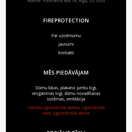
Adrese: Purvciema iela 18, Rīga, LV-1035
FIREPROTECTION
Par uzņēmumu
Jaunumi
Kontakti
MĒS PIEDĀVĀJAM
Dūmu lūkas, plakano jumtu logi,
virsgaismas logi, dūmu novadīšanas
sistēmas, ventilācija
Tekstila ugunsdrošie aizkari, ugunsdrošie
vārti, ugunsdrošās durvis