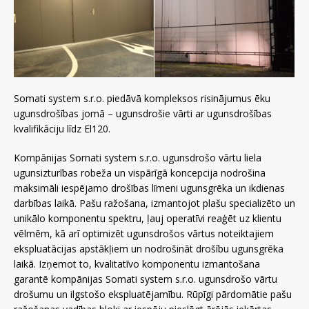
Somati system s.r.o. piedāvā kompleksos risinājumus ēku
ugunsdrošības jomā – ugunsdrošie vārti ar ugunsdrošības
kvalifikāciju līdz El120.
Kompānijas Somati system s.r.o. ugunsdrošo vārtu liela
ugunsizturības robeža un vispārīgā koncepcija nodrošina
maksimāli iespējamo drošības līmeni ugunsgrēka un ikdienas
darbības laikā. Pašu ražošana, izmantojot plašu specializēto un
unikālo komponentu spektru, ļauj operatīvi reaģēt uz klientu
vēlmēm, kā arī optimizēt ugunsdrošos vārtus noteiktajiem
ekspluatācijas apstākļiem un nodrošināt drošību ugunsgrēka
laikā. Izņemot to, kvalitatīvo komponentu izmantošana
garantē kompānijas Somati system s.r.o. ugunsdrošo vārtu
drošumu un ilgstošo ekspluatējamību. Rūpīgi pārdomātie pašu