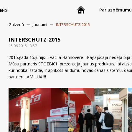
Par uzņēmumu
ENG
Galvenā
Jaunumi
INTERSCHUTZ-2015
INTERSCHUTZ-2015
15.06.2015 13:57
2015.gada 15.jūnijs – Vācija Hannovere - Pagājušajā nedēļā bij
Mūsu partneris STOEBICH prezenteja jaunus produktus, lai aizs
kur notika izstāde, ir aprīkots ar dūmu novadīšanas sistēmu, da
partneri LAMILUX !!!