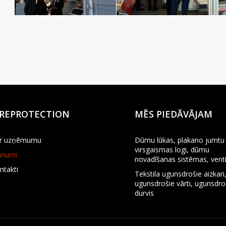
IREPROTECTION
MĒS PIEDĀVĀJAM
r uzņēmumu
Dūmu lūkas, plakano jumtu 
virsgaismas logi, dūmu
unumi
novadīšanas sistēmas, venti
ntakti
Tekstila ugunsdrošie aizkari
ugunsdrošie vārti, ugunsdr
durvis