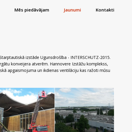
Mēs piedāvājam
Jaunumi
Kontakti
a Starptautiskā izstāde Ugunsdrošība - INTERSCHUTZ-2015.
argātu konveijera atverēm. Hannovere Izstāžu komplekss,
biskā apgaismojuma un ikdienas ventilāciju kas ražoti mūsu