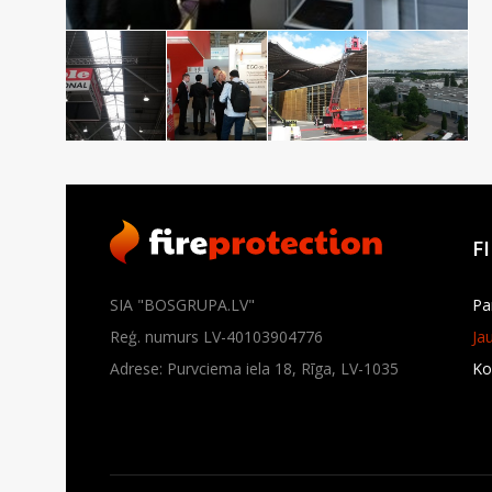
F
SIA "BOSGRUPA.LV"
Pa
Reģ. numurs LV-40103904776
Ja
Adrese: Purvciema iela 18, Rīga, LV-1035
Ko