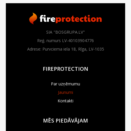
SIA "BOSGRUPA.LV"
Reģ. numurs LV-40103904776
Adrese: Purvciema iela 18, Rīga, LV-1035
FIREPROTECTION
Par uzņēmumu
Jaunumi
Kontakti
MĒS PIEDĀVĀJAM