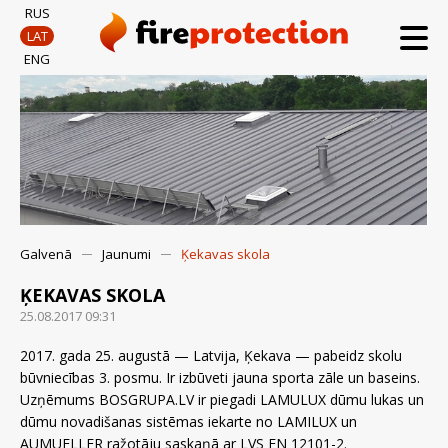
RUS
LAT
ENG
Galvenā
Jaunumi
Ķekavas skola
ĶEKAVAS SKOLA
25.08.2017 09:31
2017. gada 25. augustā — Latvija, Ķekava — pabeidz skolu
būvniecības 3. posmu. Ir izbūveti jauna sporta zāle un baseins.
Uzņēmums BOSGRUPA.LV ir piegadi LAMULUX dūmu lukas un
dūmu novadišanas sistēmas iekarte no LAMILUX un
AUMUELLER ražotāju saskaņā ar LVS EN 12101-2.