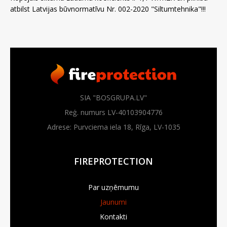
atbilst Latvijas būvnormatīvu Nr. 002-2020 "Siltumtehnika"!!!
SIA "BOSGRUPA.LV"
Reģ. numurs LV-40103904776
Adrese: Purvciema iela 18, Rīga, LV-1035
FIREPROTECTION
Par uzņēmumu
Jaunumi
Kontakti