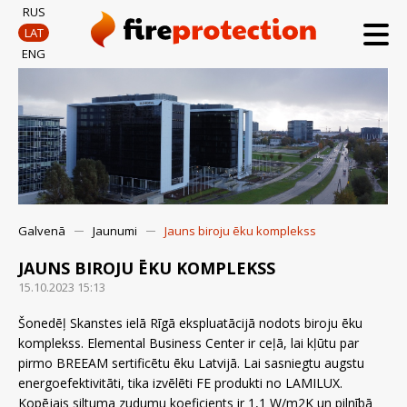
RUS
LAT
ENG
Galvenā
Jaunumi
Jauns biroju ēku komplekss
JAUNS BIROJU ĒKU KOMPLEKSS
15.10.2023 15:13
Šonedēļ Skanstes ielā Rīgā ekspluatācijā nodots biroju ēku
komplekss. Elemental Business Center ir ceļā, lai kļūtu par
pirmo BREEAM sertificētu ēku Latvijā. Lai sasniegtu augstu
energoefektivitāti, tika izvēlēti FE produkti no LAMILUX.
Kopējais siltuma zudumu koeficients ir 1,1 W/m2K un pilnībā