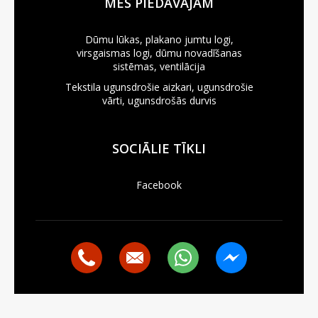
MĒS PIEDĀVĀJAM
Dūmu lūkas, plakano jumtu logi,
virsgaismas logi, dūmu novadīšanas
sistēmas, ventilācija
Tekstila ugunsdrošie aizkari, ugunsdrošie
vārti, ugunsdrošās durvis
SOCIĀLIE TĪKLI
Facebook